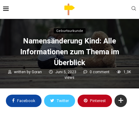
Geburtsurkunde
Namensänderung Kind: Alle
Informationen zum Thema im
Überblick
written by
Goran
Juni 5, 2023
0 comment
1,3K
views
Facebook
Twitter
Pinterest
Geburtsurkunde beantragen?