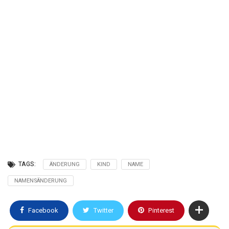
Geburtsurkunde beantragen?
Klicken Sie unten und beantragen Sie Ihre
Geburtsurkunde in einer Minute.
Jetzt Geburtsurkunde beantragen
TAGS:
ÄNDERUNG
KIND
NAME
NAMENSÄNDERUNG
Facebook
Twitter
Pinterest