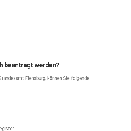
antragen?
eburtsurkunde in einer Minute.
beantragen
h beantragt werden?
 Standesamt Flensburg, können Sie folgende
egister