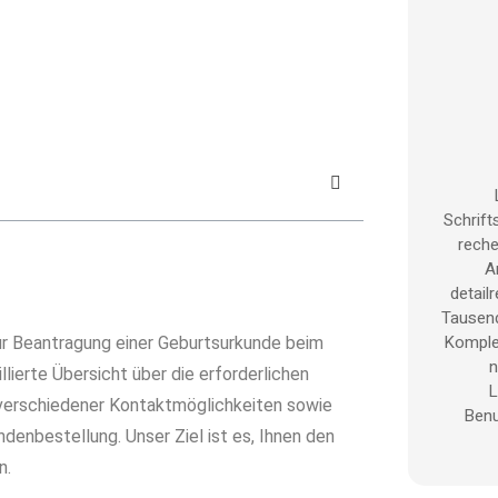
eburtsurkunde in einer Minute.
beantragen
Schrifts
reche
A
detail
Tausend
Komple
ur Beantragung einer Geburtsurkunde beim
n
lierte Übersicht über die erforderlichen
L
 verschiedener Kontaktmöglichkeiten sowie
Benu
denbestellung. Unser Ziel ist es, Ihnen den
n.