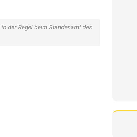
t in der Regel beim Standesamt des
antragen?
eburtsurkunde in einer Minute.
beantragen