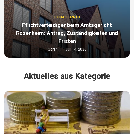
UNCATEGORIZED
Pflichtverteidiger beim Amtsgericht
Rosenheim: Antrag, Zuständigkeiten und
Fristen
Goran
Juli 14, 2026
Aktuelles aus Kategorie