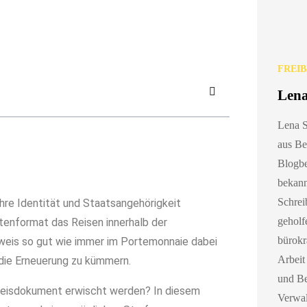
 beantragen
FREI
Lena
Lena Sc
aus Ber
Blogbe
bekann
Schrei
hre Identität und Staatsangehörigkeit
geholf
enformat das Reisen innerhalb der
bürokr
sweis so gut wie immer im Portemonnaie dabei
Arbeit
m die Erneuerung zu kümmern.
und Be
weisdokument erwischt werden? In diesem
Verwal