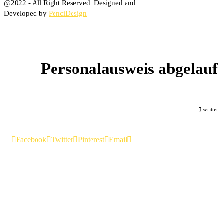
@2022 - All Right Reserved. Designed and
Developed by
PenciDesign
Personalausweis abgelauf
writte
Facebook
Twitter
Pinterest
Email
Geburtsurkunde b
Klicken Sie unten und beantragen Sie Ihre 