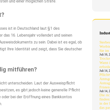
Kosten und einer möglichen Strafe.
t?
ses ist in Deutschland laut §1 des
Indus
er das 16. Lebensjahr vollendet und seinen
 Ausweisdokuments zu sein. Dabei ist es egal, ob
Sterbe
Worbis
gt Ihre Identität und zeigt, dass Sie deutscher
Sie im 
Juli 16, 
Trocke
Wann i
erford
ig mitführen?
Juli 14, 
Pflich
Amtsge
icht unterscheiden. Laut der Ausweispflicht
Antrag
Fristen
sitzen, es gibt jedoch keine generelle Pflicht
Juli 14, 
Die ri
e oder bei der Eröffnung eines Bankkontos
finden
n.
in der
das pa