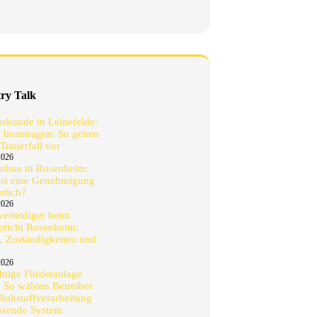
try Talk
urkunde in Leinefelde-
 beantragen: So gehen
Trauerfall vor
2026
nbau in Rosenheim:
st eine Genehmigung
erlich?
2026
tverteidiger beim
richt Rosenheim:
, Zuständigkeiten und
2026
chtige Förderanlage
: So wählen Betreiber
 Rohstoffverarbeitung
ssende System