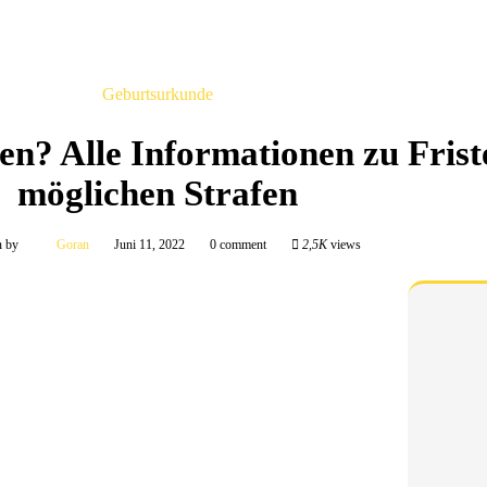
Geburtsurkunde
en? Alle Informationen zu Frist
möglichen Strafen
n by
Goran
Juni 11, 2022
0 comment
2,5K
views
eantragen?
Geburtsurkunde in einer Minute.