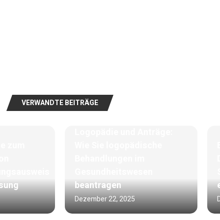
VERWANDTE BEITRÄGE
Logopädie und Anträge:
te zum
Wie Sie logopädische
Von
Behandlungen im
ungsausweis
Gesundheitswesen
isung
beantragen
Dezember 22, 2025