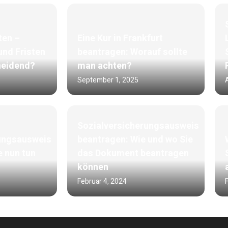
ten –
Eine Kur in Frankfurt
und Fristen
beantragen: Worauf sollte
heidend?
man achten?
September 1, 2025
Sozialversicherungsausweis
ungsausweis
beantragen: Wie und wo Sie
e nun tun
das Dokument beantragen
können
Februar 4, 2024