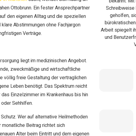
bekannt. Mit 
hen Ottobrunn. Ein fester Ansprechpartner
Schreibweise 
geholfen, si
t auf den eigenen Alltag und die speziellen
bürokratischen
 klare Abstimmungen ohne Fachjargon
Arbeit spiegelt 
gfristigen Verträge.
und Benutzerfre
ersorgung liegt im medizinischen Angebot.
nde, zweckmäßige und wirtschaftliche
 völlig freie Gestaltung der vertraglichen
igene Leben benötigt. Das Spektrum reicht
r das Einzelzimmer im Krankenhaus bis hin
oder Sehhilfen.
n Schutz. Wer auf alternative Heilmethoden
r monatliche Beitrag richtet sich
genauen Alter beim Eintritt und dem eigenen