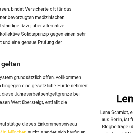
en, bindet Versicherte oft für das
iner bevorzugten medizinischen
ständige dazu, über alternative
ollektive Solidarprinzip gegen einen sehr
cht und eine genaue Prüfung der
 gelten
System grundsätzlich offen, vollkommen
en hingegen eine gesetzliche Hürde nehmen:
t diese Jahresarbeitsentgeltgrenze bei
Len
sen Wert übersteigt, entfällt die
Lena Schmidt, ei
aus Berlin, ist 
Berufstätige dieses Einkommensniveau
Blogbeiträge ü
V in München
sucht, wendet sich häufig an