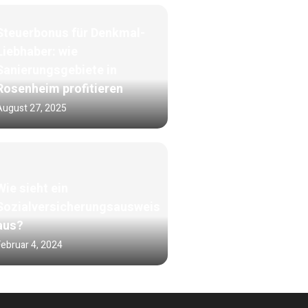
Steuerbonus für Denkmal-
Liebhaber: wie
Sanierungsgebiete in
Rosenheim profitieren
August 27, 2025
Wie sieht ein
Sozialversicherungsausweis
aus?
Februar 4, 2024