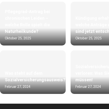
Pflegegrad-Antrag bei
chronischen Leiden –
Kündigung erhal
welche Rolle spielt die
welche Anträge 
Naturheilkunde?
sind jetzt entsc
Oktober 25, 2025
Oktober 25, 2025
Sozialversicher
Was steht auf dem
verloren: Was Si
Sozialversicherungsausweis?
müssen!
Februar 27, 2024
Februar 27, 2024