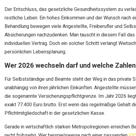
Der Entschluss, das gesetzliche Gesundheitssystem zu verlass
restliche Leben. Ein hohes Einkommen und der Wunsch nach e
Behandlung bewegen viele Angestellte, Freiberufler und Selbst
Absicherungen nachzudenken. Man tauscht in diesem Fall das k
individuellen Vertrag. Doch ein solcher Schritt verlangt Weitsi
persönlichen Lebensplanung.
Wer 2026 wechseln darf und welche Zahlen
Für Selbstständige und Beamte steht der Weg in das private 
unabhängig von ihren jährlichen Einkünften. Angestellte müss
die sogenannte Versicherungspflichtgrenze. Im Jahr 2026 lieg
exakt 77.400 Euro brutto. Erst wenn das regelmäßige Gehalt die
Pflichtmitgliedschaft in der gesetzlichen Kasse.
Gerade in wirtschaftlich starken Metropolregionen erreichen 
recht frühzeitig. Wer beispielsweise nach einer passenden
PK