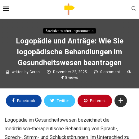
Sozialversicherungsausweis
Logopädie und Anträge: Wie Sie
logopädische Behandlungen im
Gesundheitswesen beantragen
written by
Goran
Dezember 22, 2025
0 comment
418
views
Facebook
Twitter
Pinterest
Logopädie im Gesundheitswesen bezeichnet die
medizinisch-therapeutische Behandlung von Sprach-,
Sprech-, Stimm- und Schluckstörungen. Im Unterschied zu