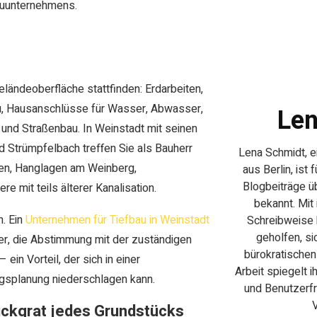
auunternehmens.
ländeoberfläche stattfinden: Erdarbeiten,
au, Hausanschlüsse für Wasser, Abwasser,
Len
nd Straßenbau. In Weinstadt mit seinen
d Strümpfelbach treffen Sie als Bauherr
Lena Schmidt, ei
ßen, Hanglagen am Weinberg,
aus Berlin, ist 
Blogbeiträge ü
 mit teils älterer Kanalisation.
bekannt. Mit 
n. Ein
Unternehmen für Tiefbau in Weinstadt
Schreibweise 
geholfen, si
er, die Abstimmung mit der zuständigen
bürokratischen
in Vorteil, der sich in einer
Arbeit spiegelt 
splanung niederschlagen kann.
und Benutzerfre
Rückgrat jedes Grundstücks