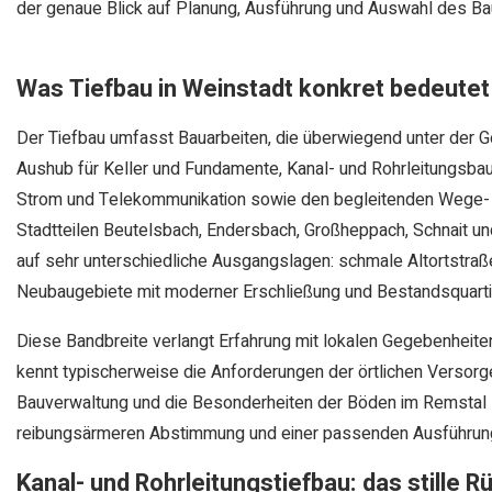
der genaue Blick auf Planung, Ausführung und Auswahl des B
Was Tiefbau in Weinstadt konkret bedeutet
Der Tiefbau umfasst Bauarbeiten, die überwiegend unter der Ge
Aushub für Keller und Fundamente, Kanal- und Rohrleitungsb
Strom und Telekommunikation sowie den begleitenden Wege- u
Stadtteilen Beutelsbach, Endersbach, Großheppach, Schnait un
auf sehr unterschiedliche Ausgangslagen: schmale Altortstra
Neubaugebiete mit moderner Erschließung und Bestandsquartiere
Diese Bandbreite verlangt Erfahrung mit lokalen Gegebenheite
kennt typischerweise die Anforderungen der örtlichen Versorg
Bauverwaltung und die Besonderheiten der Böden im Remstal – e
reibungsärmeren Abstimmung und einer passenden Ausführung
Kanal- und Rohrleitungstiefbau: das stille 