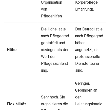
Organisation
Körperpflege,
von
Ernährung).
Pflegehilfen.
Die Höhe ist je
Der Betrag ist je
nach Pflegegrad
nach Pflegegrad
gestaffelt und
höher
Höhe
niedriger als der
angesetzt, da
Wert der
professionelle
Pflegesachleist
Dienste teurer
ung.
sind.
Geringer.
Gebunden an
Sehr hoch. Sie
den
Flexibilität
organisieren die
Leistungskatalo