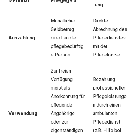
Merkmal
Pflegegeld
tung
Monatlicher
Direkte
Geldbetrag
Abrechnung des
Auszahlung
direkt an die
Pflegedienstes
pflegebedürftig
mit der
e Person.
Pflegekasse.
Zur freien
Verfügung,
Bezahlung
meist als
professioneller
Anerkennung für
Pflegeleistunge
pflegende
n durch einen
Verwendung
Angehörige
ambulanten
oder zur
Pflegedienst
eigenständigen
(z.B. Hilfe bei