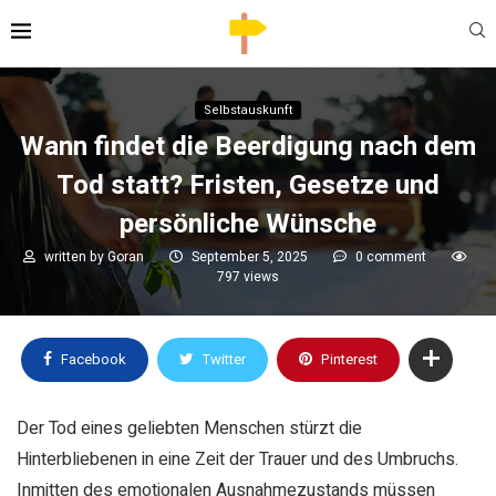
Selbstauskunft
Wann findet die Beerdigung nach dem
Tod statt? Fristen, Gesetze und
persönliche Wünsche
written by
Goran
September 5, 2025
0 comment
797
views
Facebook
Twitter
Pinterest
Der Tod eines geliebten Menschen stürzt die
Hinterbliebenen in eine Zeit der Trauer und des Umbruchs.
Inmitten des emotionalen Ausnahmezustands müssen