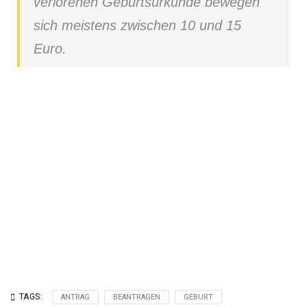
verlorenen Geburtsurkunde bewegen
sich meistens zwischen 10 und 15
Euro.
Geburtsurkunde beantragen?
Klicken Sie unten und beantragen Sie Ihre
Geburtsurkunde in einer Minute.
Jetzt Geburtsurkunde beantragen
TAGS:
ANTRAG
BEANTRAGEN
GEBURT