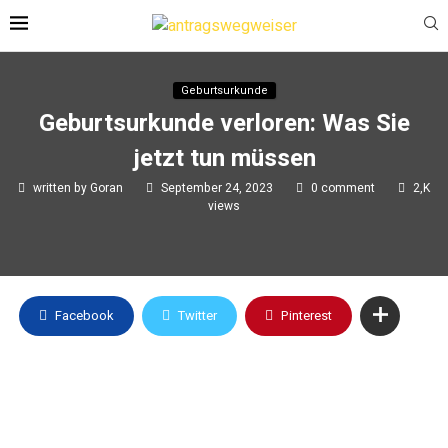
Geburtsurkunde
Geburtsurkunde verloren: Was Sie
jetzt tun müssen
written by
Goran
September 24, 2023
0 comment
2,K
views
Facebook
Twitter
Pinterest
Geburtsurkunde beantragen?
Klicken Sie unten und beantragen Sie Ihre